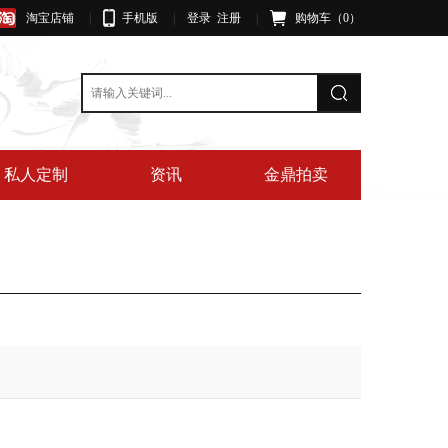
淘宝店铺
|
手机版
|
登录
注册
|
购物车（
0
）
私人定制
资讯
金鼎拍卖