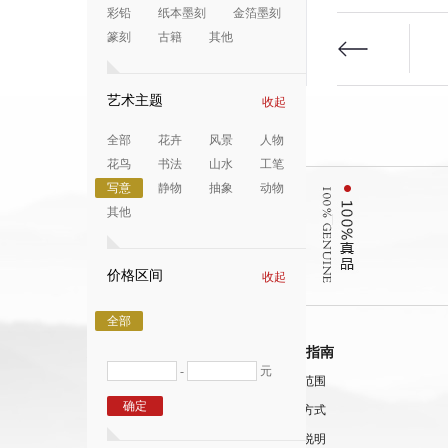
彩铅
纸本墨刻
金箔墨刻
篆刻
古籍
其他
艺术主题
收起
全部
花卉
风景
人物
花鸟
书法
山水
工笔
写意
静物
抽象
动物
其他
价格区间
收起
全部
关于我们
购买指南
-
元
关于天迈
配送范围
确定
关于金鼎
支付方式
购买说明