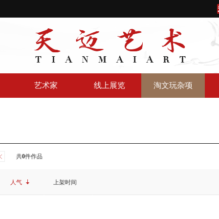
艺术家
线上展览
淘文玩杂项
共
0
件作品
人气
上架时间