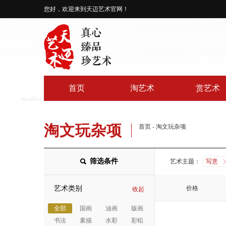
您好，欢迎来到天迈艺术官网！
首页
淘艺术
赏艺术
淘文玩杂项
首页
-
淘文玩杂项
筛选条件
艺术主题：
写意
艺术类别
价格
收起
全部
国画
油画
版画
书法
素描
水彩
彩铅