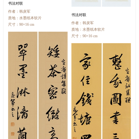
书法对联
作者：韩戾军
书法对联
质地：水墨纸本软片
作者：韩戾军
尺寸：90×16 cm
质地：水墨纸本软片
尺寸：90×16 cm