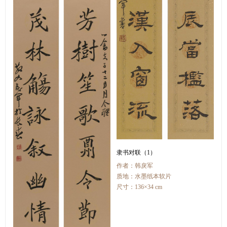
隶书对联（1）
作者：韩戾军
质地：水墨纸本软片
尺寸：136×34 cm