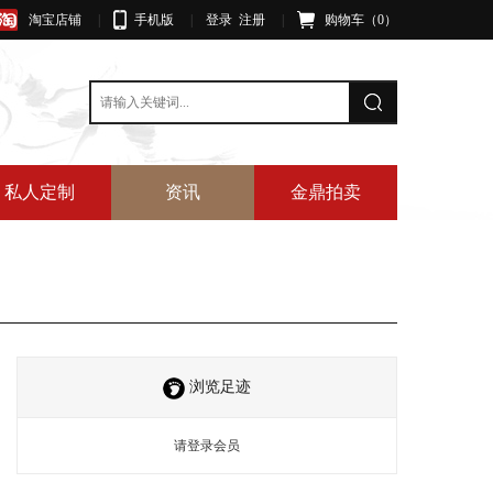
淘宝店铺
|
手机版
|
登录
注册
|
购物车（
0
）
私人定制
资讯
金鼎拍卖
浏览足迹
请登录会员