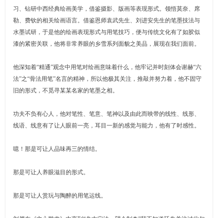
习、钻研中西经典绘画美学，借鉴摄影、版画等表现形式。领悟莫奈、席
勒、费钦的相关绘画语言。借鉴恩师袁武先生、刘进安先生的笔墨技法与
水墨试研，于是他的绘画表现形式与用笔技巧，便与传统文化有了如胶似
漆的紧密关联，他将非常养眼的乡雪系列面貌之美品，展现在我们面前。
他深知着“精通”观念中用笔对绘画意味着什么，他牢记并时刻体会谢赫“六
法”之“骨法用笔”名言的精神，所以他极其关注，推敲并努力着，他不固守
旧的形式，不觅寻某某名家的笔墨之相。
功夫不负有心人，他对笔性、笔意、笔神以及由此而映带的线性、线形、
线语、线意有了让人眼前一亮，耳目一新的感觉与能力，他有了时感性。
噫！那是可让人品味再三的情结。
那是可让人养眼滋目的形式。
那是可让人赏玩与陶醉的用笔运线。