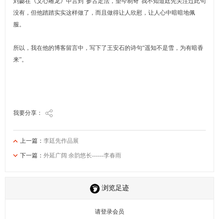
刘勰在《文心雕龙》中言到“参古定法，望今制奇”我不知道廷先关注过此句
没有，但他踏踏实实这样做了，而且做得让人欣慰，让人心中暗暗地佩
服。
所以，我在他的博客留言中，写下了王安石的诗句“遥知不是雪，为有暗香
来”。
我要分享：
上一篇：
李廷先作品展
下一篇：
外延广阔 余韵悠长------李春雨
浏览足迹
请登录会员