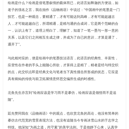
绘画是什么？绘画是借笔墨叙情的载体而已，此语言如释迦的方便说，如
老子的强名之言，我在拙作《品物画语》中说过：“中国画中的笔墨是一门
技艺，也是一种观念，要精通了，才有可能达到高峰，才有可能超越古
人，才可能超越自已，所谓精通，是精与通的合成词，它是两个范畴的合
一，认识上有了，道理上明白了，理解了，知道了一笔一墨与一形一意的
关系，以及它们之间相互生成之律，并成为了自已的意识，才算是通了，
通开了”。
与此相对应的，便是绘画中的笔墨技法语言，此语言的经典性、丰富性，
应变性在作者的手头上能随心所欲，才算得上是精了，精者是经与纬交织
的点，此交织点即是经典文化与笔者当下真性撞击所形成的状态，它应是
具有炳灿的传统与前卫拓展情意怀思交编所生成的时感性。
北鱼先生亦言到“绘画应该是学习而不是摹仿，绘画应该是领悟而不是追
随”。
廷先赞同我在《品物画语》中的观点，也欣赏北鱼的高论，他没有简单的
摹仿古代范宽的雪景表现方法，也没有追随当今专画冰雪山水的于志学之
特技。他深知“为画之道，尚守素”的美学法则。于是他静下心来，认真学