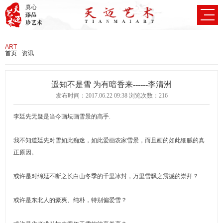
ART
首页
-
资讯
遥知不是雪 为有暗香来------李清洲
发布时间：2017.06.22 09:38 浏览次数：
216
李廷先无疑是当今画坛画雪景的高手.
我不知道廷先对雪如此痴迷，如此爱画农家雪景，而且画的如此细腻的真
正原因。
或许是对绵延不断之长白山冬季的千里冰封，万里雪飘之震撼的崇拜？
或许是东北人的豪爽、纯朴，特别偏爱雪？