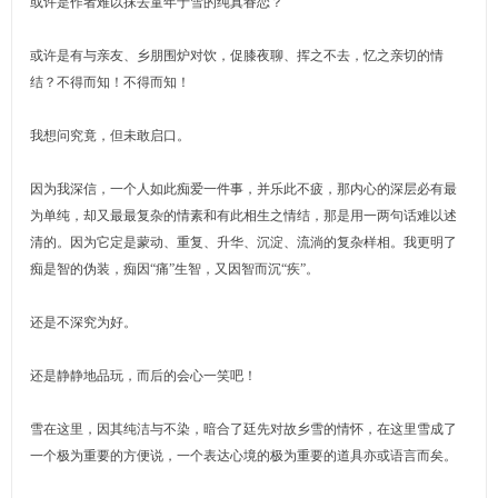
或许是作者难以抹去童年于雪的纯真眷恋？
或许是有与亲友、乡朋围炉对饮，促膝夜聊、挥之不去，忆之亲切的情
结？不得而知！不得而知！
我想问究竟，但未敢启口。
因为我深信，一个人如此痴爱一件事，并乐此不疲，那内心的深层必有最
为单纯，却又最最复杂的情素和有此相生之情结，那是用一两句话难以述
清的。因为它定是蒙动、重复、升华、沉淀、流淌的复杂样相。我更明了
痴是智的伪装，痴因“痛”生智，又因智而沉“疾”。
还是不深究为好。
还是静静地品玩，而后的会心一笑吧！
雪在这里，因其纯洁与不染，暗合了廷先对故乡雪的情怀，在这里雪成了
一个极为重要的方便说，一个表达心境的极为重要的道具亦或语言而矣。