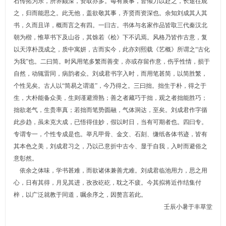
石传拓为乐，所养颇深，资取亦多。每有展事，皆倾力以赴之，长途往观
之，归而能思之。此无他，盖欲敬其事，齐贤而资深也。余知刘成其人其
书，久而且详，概而言之有四。一曰古。书体与名家作品皆取三代秦汉北
朝为楷，惟草书下及山谷，其馀若《桧》下不讥焉。风格乃皆作古意，复
以天淳朴茂成之，质中寓妍，古而实今，此亦刘熙载《艺概》所谓之“古化
为我”也。二曰简。时风用笔多繁而善变，亦或存留作意，伤乎性情，损于
自然，动辄雷同，病韵者众。刘成君书字入时，而用笔甚简，以简胜繁，
个性见矣。古人以“简易之谓道”，今乃得之。三曰拙。拙生于朴，得之于
生，大朴能备众美，生则谨避滑熟；善之者藏巧于拙，观之者拙能胜巧；
拙欲老气，生贵率真；若拙而笔势圆融，气体洞达，至矣。刘成君作字循
此步趋，虽未克大成，已悟得佳妙，假以时日，当有可期者也。四曰专。
专谓专一，个性专成是也。举凡甲骨、金文、石刻、缣纸各体书迹，皆有
其本色之美，刘成君习之，乃以己意折中古今、显于自我，入时而避俗之
意彰然。
依余之体味，学书甚难，而欲诸体兼善尤难。刘成君临池用力，思之用
心，日有其得，月见其进，孜孜矻矻，耽之不疲。今其拟将近作结集付
梓，以广泛就教于同道，嘱余序之，因赘言若此。
壬辰小暑于丰草堂