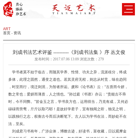
ART
首页
-
资讯
刘成书法艺术评鉴 ----------《刘成书法集 》序 丛文俊
发布时间：2017.07.06 13:09 浏览次数：
279
学书者莫不始于临古，而随其学养、性情、功夫之异，流派歧分，终成
多体，此理之固然，通变之道也。若其灵府无程，则志从时竞，味在趋同
，时至而行，境迁则泯，为智者所诟。虞和《论书表》云：“古质而今妍，
数之常也；爱妍而薄质，人之情也。”孙过庭《书谱》亦云：“贵能古不乖
时，今不同弊。”皆金玉之言，学书良方也，运用得当，乃克有成，又何必
碌碌而旁骛，斤斤以取巧耶！是故好学君子，宜有独闻之听，独见之明，
以践独行之志，权衡古今而后决断笔下。古人以为学书在法，而妙处不在
法，至矣。
刘成君习书有年，广涉众体，博瞻古迹，好读书，富收藏，日以观摩金