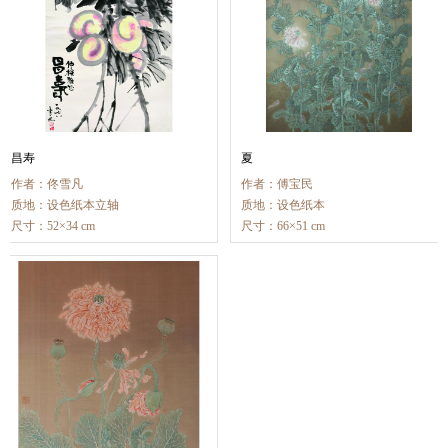
昌寿
夏
作者：佟雪凡
作者：傅宝民
质地：设色纸本立轴
质地：设色纸本
尺寸：52×34 cm
尺寸：66×51 cm