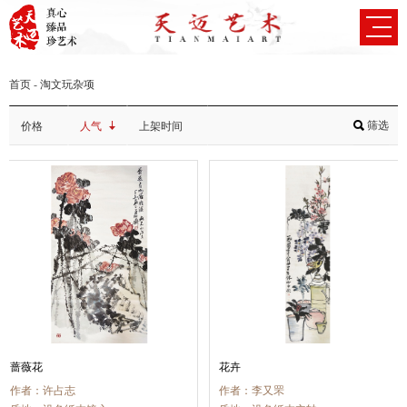
首页
-
淘文玩杂项
筛选
价格
人气
上架时间
蔷薇花
花卉
作者：许占志
作者：李又罘